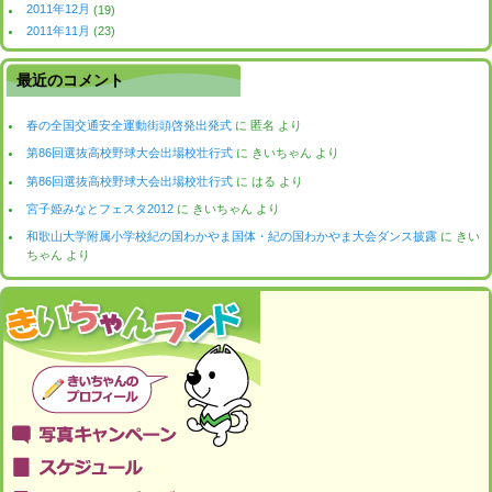
2011年12月
(19)
2011年11月
(23)
最近のコメント
春の全国交通安全運動街頭啓発出発式
に
匿名
より
第86回選抜高校野球大会出場校壮行式
に
きいちゃん
より
第86回選抜高校野球大会出場校壮行式
に
はる
より
宮子姫みなとフェスタ2012
に
きいちゃん
より
和歌山大学附属小学校紀の国わかやま国体・紀の国わかやま大会ダンス披露
に
きい
ちゃん
より