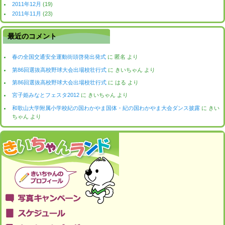
2011年12月
(19)
2011年11月
(23)
最近のコメント
春の全国交通安全運動街頭啓発出発式
に
匿名
より
第86回選抜高校野球大会出場校壮行式
に
きいちゃん
より
第86回選抜高校野球大会出場校壮行式
に
はる
より
宮子姫みなとフェスタ2012
に
きいちゃん
より
和歌山大学附属小学校紀の国わかやま国体・紀の国わかやま大会ダンス披露
に
きい
ちゃん
より