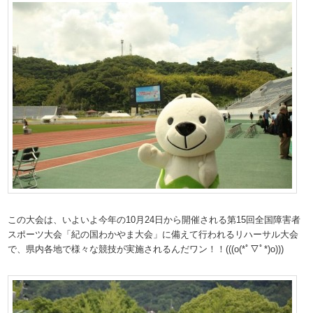
この大会は、いよいよ今年の10月24日から開催される第15回全国障害者
スポーツ大会「紀の国わかやま大会」に備えて行われるリハーサル大会
で、県内各地で様々な競技が実施されるんだワン！！(((o(*ﾟ▽ﾟ*)o)))