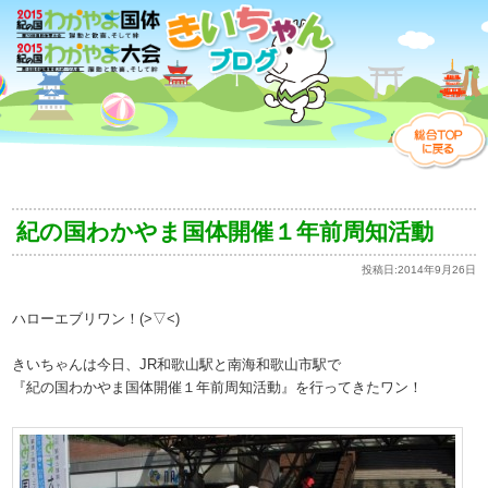
紀の国わかやま国体開催１年前周知活動
投稿日:
2014年9月26日
ハローエブリワン！(>▽<)
きいちゃんは今日、JR和歌山駅と南海和歌山市駅で
『紀の国わかやま国体開催１年前周知活動』を行ってきたワン！