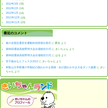
2012年3月
(18)
2012年2月
(14)
2012年1月
(14)
2011年12月
(19)
2011年11月
(23)
最近のコメント
春の全国交通安全運動街頭啓発出発式
に
匿名
より
第86回選抜高校野球大会出場校壮行式
に
きいちゃん
より
第86回選抜高校野球大会出場校壮行式
に
はる
より
宮子姫みなとフェスタ2012
に
きいちゃん
より
和歌山大学附属小学校紀の国わかやま国体・紀の国わかやま大会ダンス披露
に
きい
ちゃん
より