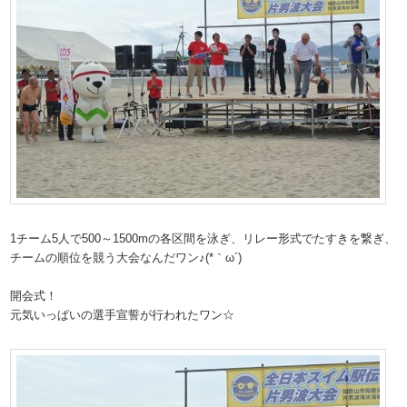
1チーム5人で500～1500mの各区間を泳ぎ、リレー形式でたすきを繋ぎ、
チームの順位を競う大会なんだワン♪(*｀ω´)
開会式！
元気いっぱいの選手宣誓が行われたワン☆