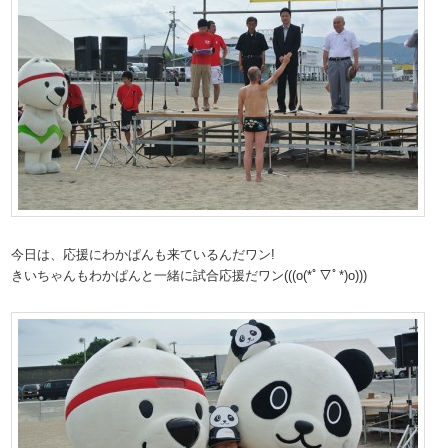
今日は、応援にわかぱんも来ているんだワン!
きいちゃんもわかぱんと一緒に試合応援だワン(((o(*ﾟ▽ﾟ*)o)))