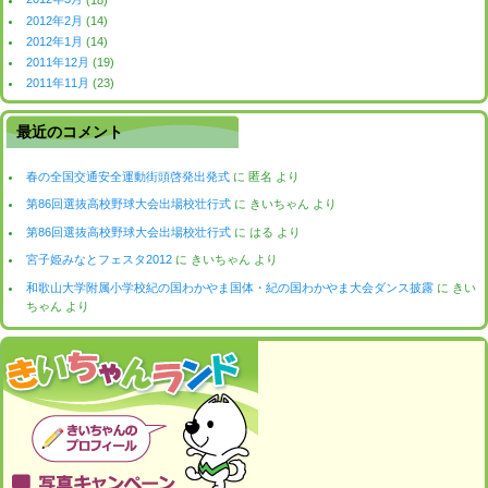
2012年2月
(14)
2012年1月
(14)
2011年12月
(19)
2011年11月
(23)
最近のコメント
春の全国交通安全運動街頭啓発出発式
に
匿名
より
第86回選抜高校野球大会出場校壮行式
に
きいちゃん
より
第86回選抜高校野球大会出場校壮行式
に
はる
より
宮子姫みなとフェスタ2012
に
きいちゃん
より
和歌山大学附属小学校紀の国わかやま国体・紀の国わかやま大会ダンス披露
に
きい
ちゃん
より