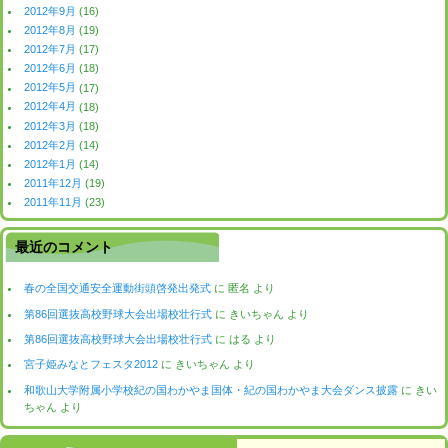
2012年9月
(16)
2012年8月
(19)
2012年7月
(17)
2012年6月
(18)
2012年5月
(17)
2012年4月
(18)
2012年3月
(18)
2012年2月
(14)
2012年1月
(14)
2011年12月
(19)
2011年11月
(23)
最近のコメント
春の全国交通安全運動街頭啓発出発式
に
匿名
より
第86回選抜高校野球大会出場校壮行式
に
きいちゃん
より
第86回選抜高校野球大会出場校壮行式
に
はる
より
宮子姫みなとフェスタ2012
に
きいちゃん
より
和歌山大学附属小学校紀の国わかやま国体・紀の国わかやま大会ダンス披露
に
きい
ちゃん
より