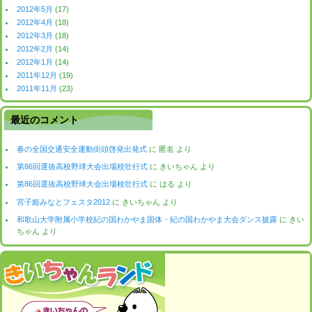
2012年5月
(17)
2012年4月
(18)
2012年3月
(18)
2012年2月
(14)
2012年1月
(14)
2011年12月
(19)
2011年11月
(23)
最近のコメント
春の全国交通安全運動街頭啓発出発式
に
匿名
より
第86回選抜高校野球大会出場校壮行式
に
きいちゃん
より
第86回選抜高校野球大会出場校壮行式
に
はる
より
宮子姫みなとフェスタ2012
に
きいちゃん
より
和歌山大学附属小学校紀の国わかやま国体・紀の国わかやま大会ダンス披露
に
きい
ちゃん
より