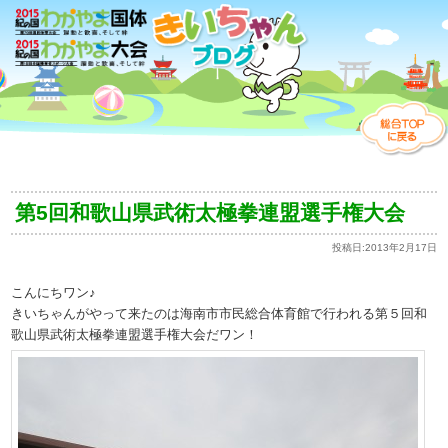
第5回和歌山県武術太極拳連盟選手権大会
投稿日:
2013年2月17日
こんにちワン♪
きいちゃんがやって来たのは海南市市民総合体育館で行われる第５回和
歌山県武術太極拳連盟選手権大会だワン！