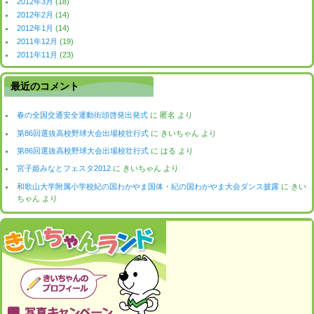
2012年3月
(18)
2012年2月
(14)
2012年1月
(14)
2011年12月
(19)
2011年11月
(23)
最近のコメント
春の全国交通安全運動街頭啓発出発式
に
匿名
より
第86回選抜高校野球大会出場校壮行式
に
きいちゃん
より
第86回選抜高校野球大会出場校壮行式
に
はる
より
宮子姫みなとフェスタ2012
に
きいちゃん
より
和歌山大学附属小学校紀の国わかやま国体・紀の国わかやま大会ダンス披露
に
きい
ちゃん
より