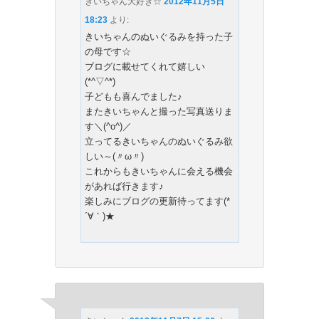
きいちゃん大好き☆
2012年11月5日
18:23
より:
きいちゃんのぬいぐるみを持った子
の母です☆
ブログに載せてくれて嬉しい
(*^▽^*)
子どもも喜んでました♪
またきいちゃんと撮った写真送りま
す＼(^o^)／
立ってるきいちゃんのぬいぐるみ欲
しい～(〃ω〃)
これからもきいちゃんに会える機会
があれば行きます♪
楽しみにブログの更新待ってます(*
´∀｀)★