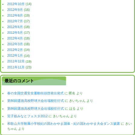
2012年10月
(14)
2012年9月
(16)
2012年8月
(19)
2012年7月
(17)
2012年6月
(18)
2012年5月
(17)
2012年4月
(18)
2012年3月
(18)
2012年2月
(14)
2012年1月
(14)
2011年12月
(19)
2011年11月
(23)
最近のコメント
春の全国交通安全運動街頭啓発出発式
に
匿名
より
第86回選抜高校野球大会出場校壮行式
に
きいちゃん
より
第86回選抜高校野球大会出場校壮行式
に
はる
より
宮子姫みなとフェスタ2012
に
きいちゃん
より
和歌山大学附属小学校紀の国わかやま国体・紀の国わかやま大会ダンス披露
に
きい
ちゃん
より