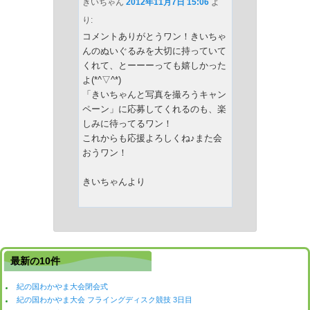
きいちゃん
2012年11月7日 15:06
よ
り:
コメントありがとうワン！きいちゃ
んのぬいぐるみを大切に持っていて
くれて、とーーーっても嬉しかった
よ(*^▽^*)
「きいちゃんと写真を撮ろうキャン
ペーン」に応募してくれるのも、楽
しみに待ってるワン！
これからも応援よろしくね♪また会
おうワン！
きいちゃんより
最新の10件
紀の国わかやま大会閉会式
紀の国わかやま大会 フライングディスク競技 3日目