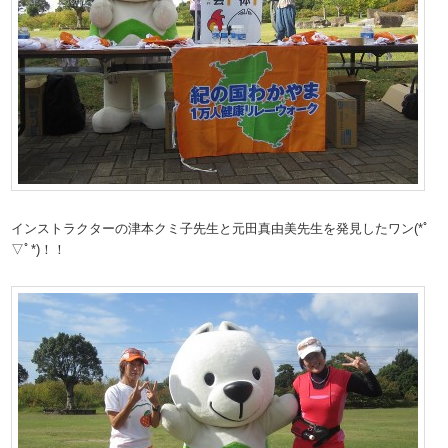
インストラクターの津本クミ子先生と元田真由美先生を発見したワン(*ﾟ
▽ﾟ*)！！