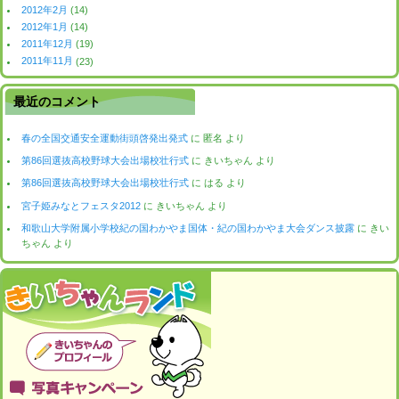
2012年2月
(14)
2012年1月
(14)
2011年12月
(19)
2011年11月
(23)
最近のコメント
春の全国交通安全運動街頭啓発出発式
に
匿名
より
第86回選抜高校野球大会出場校壮行式
に
きいちゃん
より
第86回選抜高校野球大会出場校壮行式
に
はる
より
宮子姫みなとフェスタ2012
に
きいちゃん
より
和歌山大学附属小学校紀の国わかやま国体・紀の国わかやま大会ダンス披露
に
きい
ちゃん
より