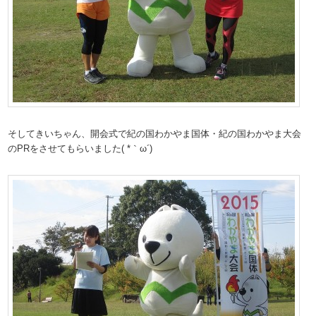
そしてきいちゃん、開会式で紀の国わかやま国体・紀の国わかやま大会
のPRをさせてもらいました( *｀ω´)