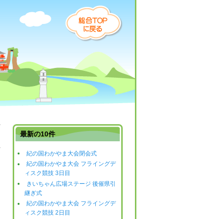
最新の10件
紀の国わかやま大会閉会式
日
紀の国わかやま大会 フライングデ
ィスク競技 3日目
きいちゃん広場ステージ 後催県引
継ぎ式
紀の国わかやま大会 フライングデ
ィスク競技 2日目