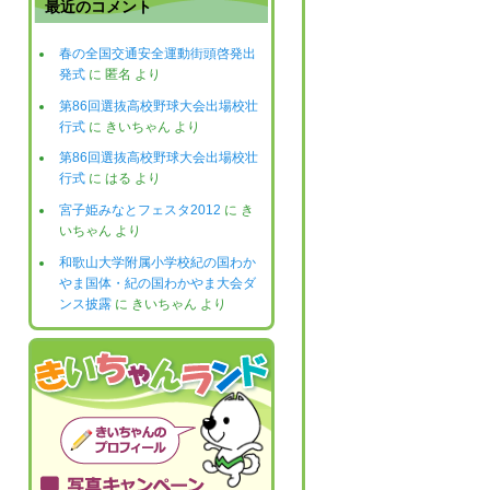
最近のコメント
春の全国交通安全運動街頭啓発出
発式
に
匿名
より
第86回選抜高校野球大会出場校壮
行式
に
きいちゃん
より
第86回選抜高校野球大会出場校壮
行式
に
はる
より
宮子姫みなとフェスタ2012
に
き
いちゃん
より
和歌山大学附属小学校紀の国わか
やま国体・紀の国わかやま大会ダ
ンス披露
に
きいちゃん
より