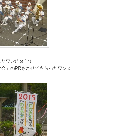
ン(*´ω｀*)
会」のPRもさせてもらったワン☆