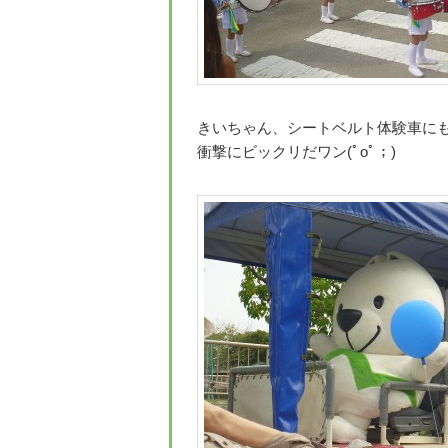
きいちゃん、シートベルト体験車に
衝撃にビックリだワン(ﾟoﾟ；)