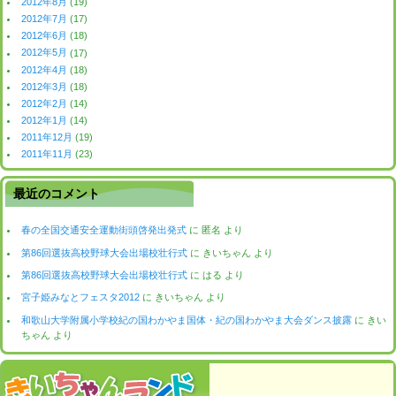
2012年8月
(19)
2012年7月
(17)
2012年6月
(18)
2012年5月
(17)
2012年4月
(18)
2012年3月
(18)
2012年2月
(14)
2012年1月
(14)
2011年12月
(19)
2011年11月
(23)
最近のコメント
春の全国交通安全運動街頭啓発出発式
に
匿名
より
第86回選抜高校野球大会出場校壮行式
に
きいちゃん
より
第86回選抜高校野球大会出場校壮行式
に
はる
より
宮子姫みなとフェスタ2012
に
きいちゃん
より
和歌山大学附属小学校紀の国わかやま国体・紀の国わかやま大会ダンス披露
に
きい
ちゃん
より