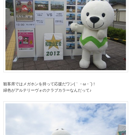
観客席ではメガホンを持って応援だワン(｀・ω・´)！
緑色がアルテリーヴォのクラブカラーなんだって♪