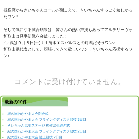
観客席からきいちゃんコールが聞こえて、きいちゃんすっごく嬉しかっ
たワン!!
そして気になる試合結果は、皆さんの熱い声援もあってアルテリーヴォ
和歌山は見事初戦を突破しました！
2回戦は９月８日(土)Ｊ１清水エスパルスとの対戦だそうワン♪
和歌山県代表として、頑張ってきて欲しいワン！きいちゃん応援するワ
ン♪
コメントは受け付けていません。
最新の10件
紀の国わかやま大会閉会式
紀の国わかやま大会 フライングディスク競技 3日目
きいちゃん広場ステージ 後催県引継ぎ式
紀の国わかやま大会 フライングディスク競技 2日目
紀の国わかやま大会 陸上競技 2日目