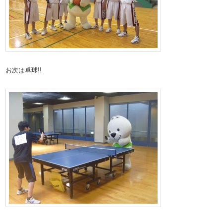
お次は卓球!!