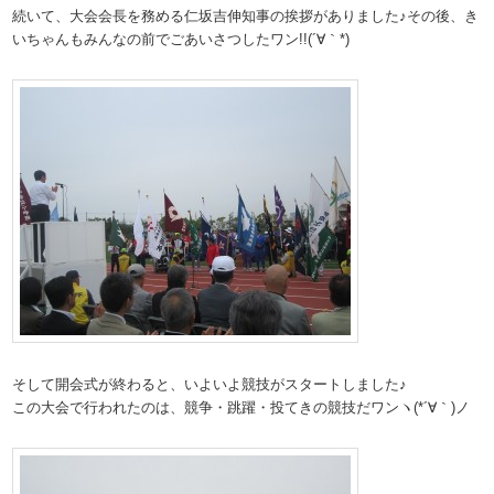
続いて、大会会長を務める仁坂吉伸知事の挨拶がありました♪その後、き
いちゃんもみんなの前でごあいさつしたワン!!(´∀｀*)
そして開会式が終わると、いよいよ競技がスタートしました♪
この大会で行われたのは、競争・跳躍・投てきの競技だワンヽ(*´∀｀)ノ