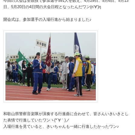
今回の大会は全競技で参加選手591人を数え、4月29日、5月6日、5月13
日、5月20日の4日間の大会日程となったんだワン(n‘∀‘)η
開会式は、参加選手の入場行進から始まりました♪
和歌山県警察音楽隊が演奏する行進曲に合わせて、皆さんいきいきとし
た表情で行進していたワンヽ(*´∀｀)ノ
入場行進を見ていると、きいちゃんも一緒に行進したかったワン♪