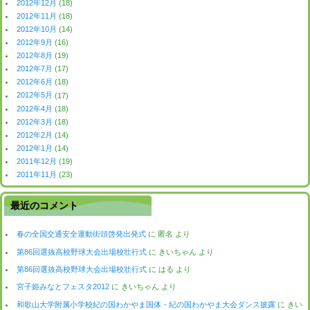
2012年12月
(18)
2012年11月
(18)
2012年10月
(14)
2012年9月
(16)
2012年8月
(19)
2012年7月
(17)
2012年6月
(18)
2012年5月
(17)
2012年4月
(18)
2012年3月
(18)
2012年2月
(14)
2012年1月
(14)
2011年12月
(19)
2011年11月
(23)
最近のコメント
春の全国交通安全運動街頭啓発出発式
に
匿名
より
第86回選抜高校野球大会出場校壮行式
に
きいちゃん
より
第86回選抜高校野球大会出場校壮行式
に
はる
より
宮子姫みなとフェスタ2012
に
きいちゃん
より
和歌山大学附属小学校紀の国わかやま国体・紀の国わかやま大会ダンス披露
に
きい