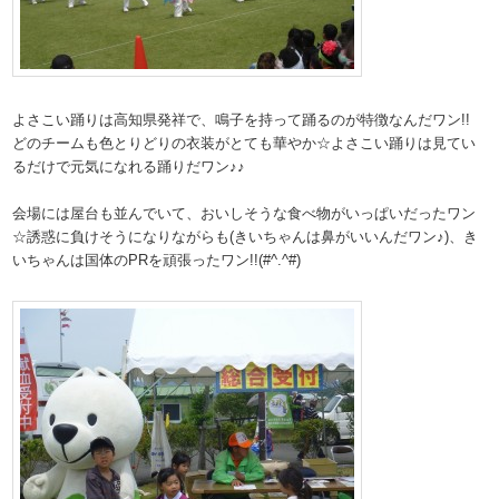
よさこい踊りは高知県発祥で、鳴子を持って踊るのが特徴なんだワン!!
どのチームも色とりどりの衣装がとても華やか☆よさこい踊りは見てい
るだけで元気になれる踊りだワン♪♪
会場には屋台も並んでいて、おいしそうな食べ物がいっぱいだったワン
☆誘惑に負けそうになりながらも(きいちゃんは鼻がいいんだワン♪)、き
いちゃんは国体のPRを頑張ったワン!!(#^.^#)