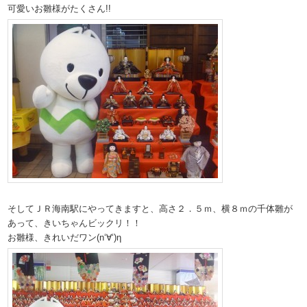
可愛いお雛様がたくさん!!
そしてＪＲ海南駅にやってきますと、高さ２．５ｍ、横８ｍの千体雛が
あって、きいちゃんビックリ！！
お雛様、きれいだワン(n‘∀‘)η