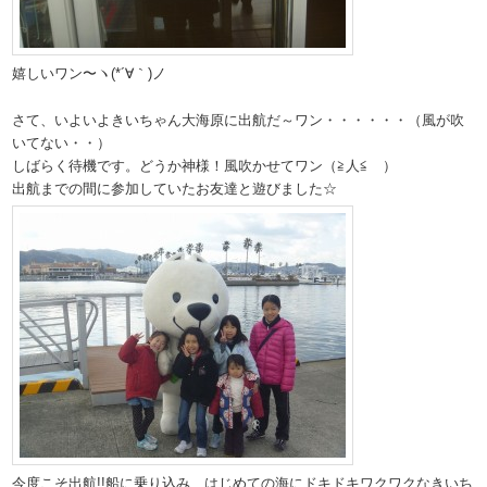
嬉しいワン〜ヽ(*´∀｀)ノ
さて、いよいよきいちゃん大海原に出航だ～ワン・・・・・・（風が吹
いてない・・）
しばらく待機です。どうか神様！風吹かせてワン（≧人≦ ）
出航までの間に参加していたお友達と遊びました☆
今度こそ出航!!船に乗り込み、はじめての海にドキドキワクワクなきいち