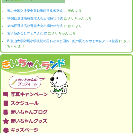
春の全国交通安全運動街頭啓発出発式
に
匿名
より
第86回選抜高校野球大会出場校壮行式
に
きいちゃん
より
第86回選抜高校野球大会出場校壮行式
に
はる
より
宮子姫みなとフェスタ2012
に
きいちゃん
より
和歌山大学附属小学校紀の国わかやま国体・紀の国わかやま大会ダンス披露
に
きい
ちゃん
より