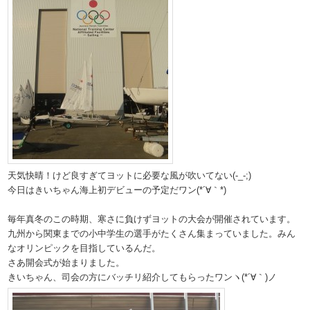
天気快晴！けど良すぎてヨットに必要な風が吹いてない(-_-;)
今日はきいちゃん海上初デビューの予定だワン(*´∀｀*)
毎年真冬のこの時期、寒さに負けずヨットの大会が開催されています。
九州から関東までの小中学生の選手がたくさん集まっていました。みん
なオリンピックを目指しているんだ。
さあ開会式が始まりました。
きいちゃん、司会の方にバッチリ紹介してもらったワンヽ(*´∀｀)ノ