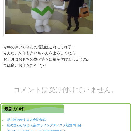
今年のきいちゃんの活動はこれにて終了♪
みんな、来年もきいちゃんをよろしくね☆
お正月はおもちの食べ過ぎに気を付けましょうね♪
では良いお年を(*´∀｀*)ﾉｼ
コメントは受け付けていません。
最新の10件
紀の国わかやま大会閉会式
紀の国わかやま大会 フライングディスク競技 3日目
きいちゃん広場ステージ 後催県引継ぎ式