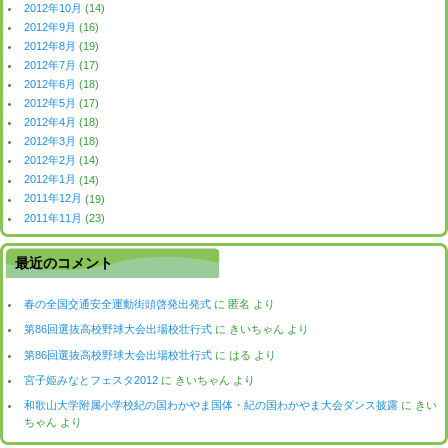
2012年10月
(14)
2012年9月
(16)
2012年8月
(19)
2012年7月
(17)
2012年6月
(18)
2012年5月
(17)
2012年4月
(18)
2012年3月
(18)
2012年2月
(14)
2012年1月
(14)
2011年12月
(19)
2011年11月
(23)
最近のコメント
春の全国交通安全運動街頭啓発出発式
に
匿名
より
第86回選抜高校野球大会出場校壮行式
に
きいちゃん
より
第86回選抜高校野球大会出場校壮行式
に
はる
より
宮子姫みなとフェスタ2012
に
きいちゃん
より
和歌山大学附属小学校紀の国わかやま国体・紀の国わかやま大会ダンス披露
に
きい
ちゃん
より