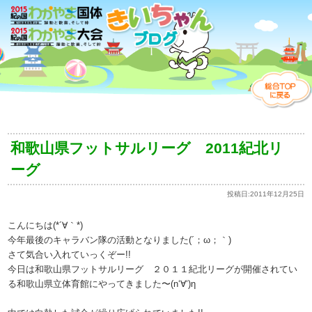
和歌山県フットサルリーグ 2011紀北リ
ーグ
投稿日:
2011年12月25日
こんにちは(*´∀｀*)
今年最後のキャラバン隊の活動となりました(´；ω；｀)
さて気合い入れていっくぞー!!
今日は和歌山県フットサルリーグ ２０１１紀北リーグが開催されてい
る和歌山県立体育館にやってきました〜(n‘∀‘)η