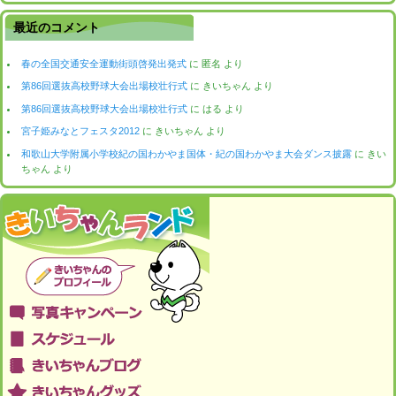
最近のコメント
春の全国交通安全運動街頭啓発出発式
に
匿名
より
第86回選抜高校野球大会出場校壮行式
に
きいちゃん
より
第86回選抜高校野球大会出場校壮行式
に
はる
より
宮子姫みなとフェスタ2012
に
きいちゃん
より
和歌山大学附属小学校紀の国わかやま国体・紀の国わかやま大会ダンス披露
に
きい
ちゃん
より