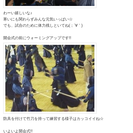
わーい嬉しいな♪
寒いにも関わらずみんな元気いっぱい☆
でも、試合のために体力残しといてね(；´∀｀)
開会式の前にウォーミングアップです!!
防具を付けて竹刀を持って練習する様子はカッコイイね☆
いよいよ開会式!!