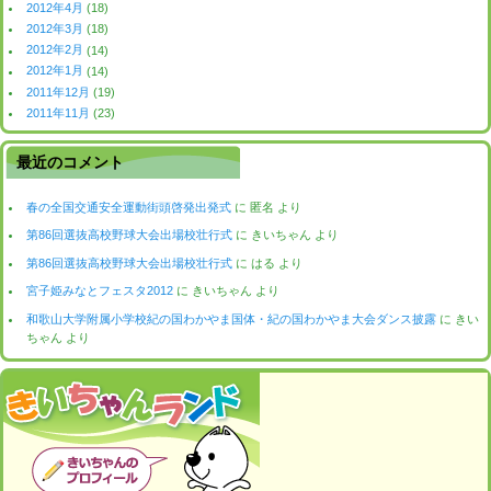
2012年4月
(18)
2012年3月
(18)
2012年2月
(14)
2012年1月
(14)
2011年12月
(19)
2011年11月
(23)
最近のコメント
春の全国交通安全運動街頭啓発出発式
に
匿名
より
第86回選抜高校野球大会出場校壮行式
に
きいちゃん
より
第86回選抜高校野球大会出場校壮行式
に
はる
より
宮子姫みなとフェスタ2012
に
きいちゃん
より
和歌山大学附属小学校紀の国わかやま国体・紀の国わかやま大会ダンス披露
に
きい
ちゃん
より