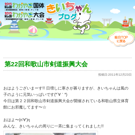
第22回和歌山市剣道振興大会
投稿日:
2011年12月23日
おはようございまーす!! 日増しに寒さが募りますが、きいちゃんは風の
子のように元気いっぱいです(*´∀｀*)
今日は第２２回和歌山市剣道振興大会が開催されている和歌山県立体育
館にお邪魔してます〜☆
おはよ〜(n‘∀‘)η
みんな、きいちゃんの周りに一斉に集まってくれました!!