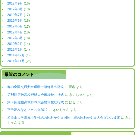
2012年9月
(16)
2012年8月
(19)
2012年7月
(17)
2012年6月
(18)
2012年5月
(17)
2012年4月
(18)
2012年3月
(18)
2012年2月
(14)
2012年1月
(14)
2011年12月
(19)
2011年11月
(23)
最近のコメント
春の全国交通安全運動街頭啓発出発式
に
匿名
より
第86回選抜高校野球大会出場校壮行式
に
きいちゃん
より
第86回選抜高校野球大会出場校壮行式
に
はる
より
宮子姫みなとフェスタ2012
に
きいちゃん
より
和歌山大学附属小学校紀の国わかやま国体・紀の国わかやま大会ダンス披露
に
きい
ちゃん
より