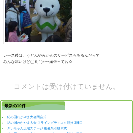
レース後は、うどんやみかんのサービスもあるんだって
みんな寒いけど(_´Д｀)ﾉ~~頑張ってね☆
コメントは受け付けていません。
最新の10件
紀の国わかやま大会閉会式
紀の国わかやま大会 フライングディスク競技 3日目
きいちゃん広場ステージ 後催県引継ぎ式