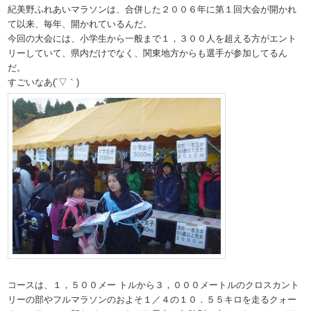
紀美野ふれあいマラソンは、合併した２００６年に第１回大会が開かれ
て以来、毎年、開かれているんだ。
今回の大会には、小学生から一般まで１，３００人を超える方がエント
リーしていて、県内だけでなく、関東地方からも選手が参加してるん
だ。
すごいなあ(´▽｀)
コースは、１，５００メー トルから３，０００メートルのクロスカント
リーの部やフルマラソンのおよそ１／４の１０．５５キロを走るクォー