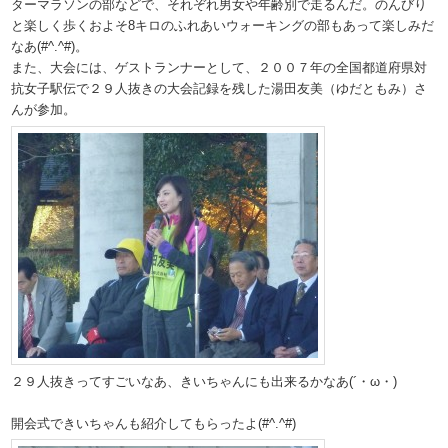
ターマラソンの部などで、それぞれ男女や年齢別で走るんだ。のんびり
と楽しく歩くおよそ8キロのふれあいウォーキングの部もあって楽しみだ
なあ(#^.^#)。
また、大会には、ゲストランナーとして、２００７年の全国都道府県対
抗女子駅伝で２９人抜きの大会記録を残した湯田友美（ゆだともみ）さ
んが参加。
２９人抜きってすごいなあ、きいちゃんにも出来るかなあ(´・ω・)
開会式できいちゃんも紹介してもらったよ(#^.^#)