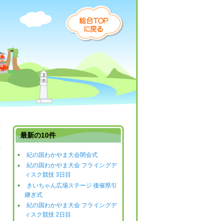
最新の10件
紀の国わかやま大会閉会式
日
紀の国わかやま大会 フライングデ
ィスク競技 3日目
きいちゃん広場ステージ 後催県引
継ぎ式
紀の国わかやま大会 フライングデ
ィスク競技 2日目