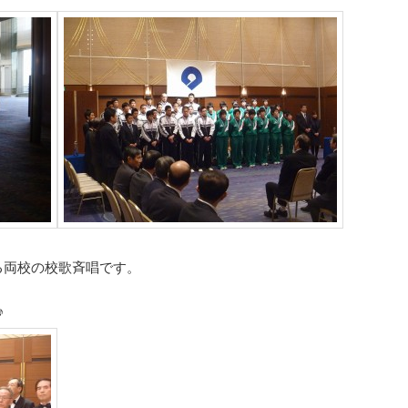
る両校の校歌斉唱です。
♪