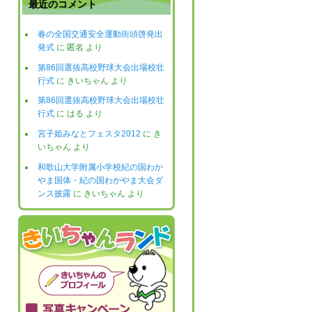
最近のコメント
春の全国交通安全運動街頭啓発出
発式
に
匿名
より
第86回選抜高校野球大会出場校壮
行式
に
きいちゃん
より
第86回選抜高校野球大会出場校壮
行式
に
はる
より
宮子姫みなとフェスタ2012
に
き
いちゃん
より
和歌山大学附属小学校紀の国わか
やま国体・紀の国わかやま大会ダ
ンス披露
に
きいちゃん
より