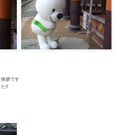
ご挨拶です
!!