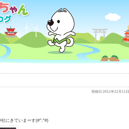
投稿日:
2011年12月11
きていまーす(#^.^#)