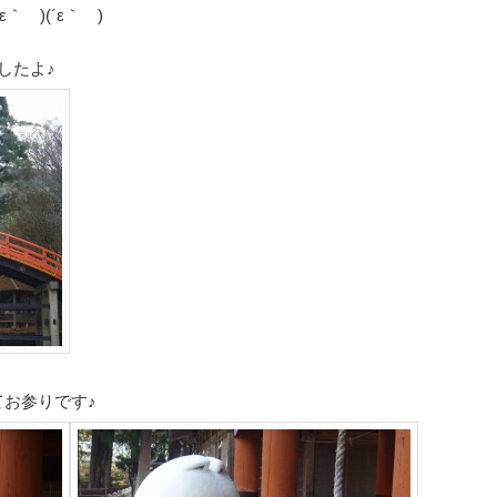
 )(´ε｀ )
したよ♪
お参りです♪