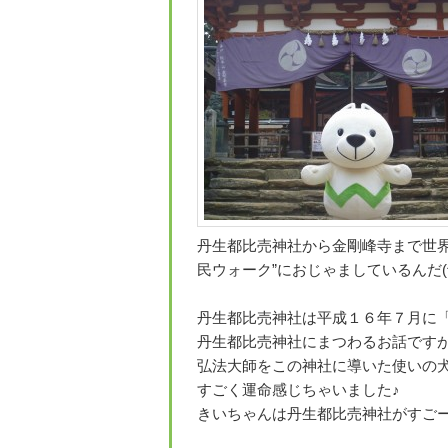
丹生都比売神社から金剛峰寺まで世
民ウォーク”におじゃましているんだ(^0
丹生都比売神社は平成１６年７月に
丹生都比売神社にまつわるお話です
弘法大師をこの神社に導いた使いの
すごく運命感じちゃいました♪
きいちゃんは丹生都比売神社がすごーーー