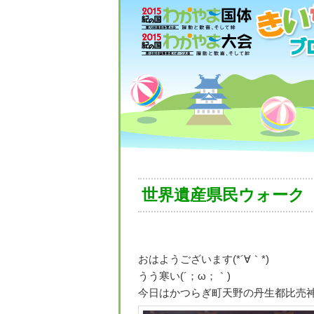
世界遺産県民ウォーク
おはようございます(*´∀｀*)
うう寒い(´；ω；｀)
今日はかつらぎ町天野の丹生都比売神社に