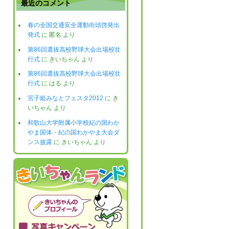
最近のコメント
春の全国交通安全運動街頭啓発出
発式
に
匿名
より
第86回選抜高校野球大会出場校壮
行式
に
きいちゃん
より
第86回選抜高校野球大会出場校壮
行式
に
はる
より
宮子姫みなとフェスタ2012
に
き
いちゃん
より
和歌山大学附属小学校紀の国わか
やま国体・紀の国わかやま大会ダ
ンス披露
に
きいちゃん
より