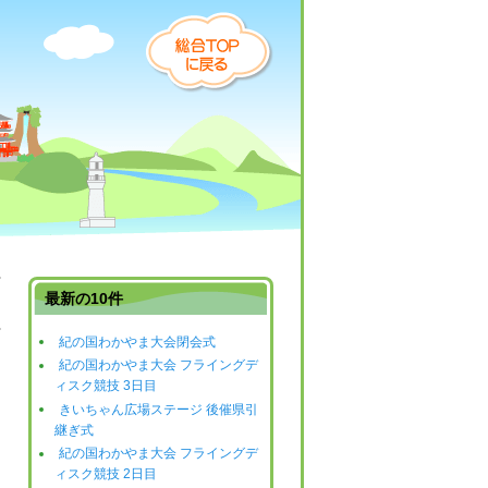
最新の10件
紀の国わかやま大会閉会式
日
紀の国わかやま大会 フライングデ
ィスク競技 3日目
きいちゃん広場ステージ 後催県引
継ぎ式
紀の国わかやま大会 フライングデ
ィスク競技 2日目