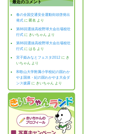
最近のコメント
春の全国交通安全運動街頭啓発出
発式
に
匿名
より
第86回選抜高校野球大会出場校壮
行式
に
きいちゃん
より
第86回選抜高校野球大会出場校壮
行式
に
はる
より
宮子姫みなとフェスタ2012
に
き
いちゃん
より
和歌山大学附属小学校紀の国わか
やま国体・紀の国わかやま大会ダ
ンス披露
に
きいちゃん
より