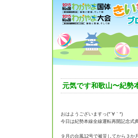
元気です和歌山〜紀勢
おはようございますっ(*´∀｀*)
今日は紀勢本線全線運転再開記念式典
９月の台風12号で被災してから３か