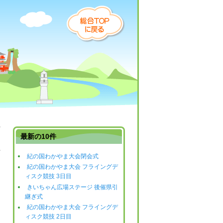
最新の10件
紀の国わかやま大会閉会式
日
紀の国わかやま大会 フライングデ
ィスク競技 3日目
きいちゃん広場ステージ 後催県引
継ぎ式
紀の国わかやま大会 フライングデ
ィスク競技 2日目