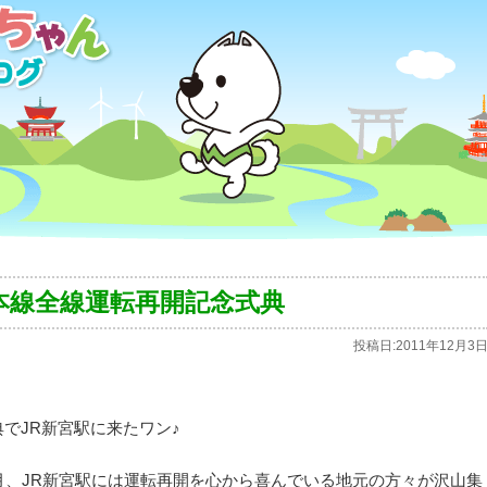
本線全線運転再開記念式典
投稿日:
2011年12月3
でJR新宮駅に来たワン♪
月、JR新宮駅には運転再開を心から喜んでいる地元の方々が沢山集