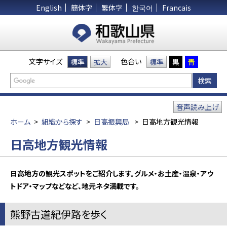
English
簡体字
繁体字
한국어
Francais
文字サイズ
色合い
標準
拡大
標準
黒
青
音声読み上げ
ホーム
>
組織から探す
>
日高振興局
>
日高地方観光情報
日高地方観光情報
日高地方の観光スポットをご紹介します。
グルメ・お土産・温泉・アウ
トドア・マップなどなど、地元ネタ満載です。
熊野古道紀伊路を歩く