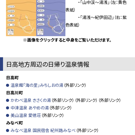
・「山中渓～湯浅」（左：黄色
表紙）
・「湯浅～紀伊田辺」（右：紫
色表紙）
※画像をクリックすると中身をご覧いただけます。
日高地方周辺の日帰り温泉情報
日高町
温泉館「海の里」みちしおの湯
（外部リンク）
日高川町
かわべ温泉 きさくの湯
（外部リンク）（外部リンク）（外部リンク）
中津温泉 あやめの湯
（外部リンク）
美山温泉 愛徳荘
（外部リンク）
みなべ町
みなべ温泉 国民宿舎 紀州路みなべ
（外部リンク）