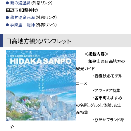
鶴の湯温泉
（外部リンク）
田辺市（旧龍神村）
龍神温泉元湯
（外部リンク）
季楽里 龍神
（外部リンク）
日高地方観光パンフレット
＜掲載内容＞
和歌山県日高地方の
観光ガイド
・春夏秋冬モデル
コース
・アウトドア特集
・各市町おすすめ
の名所、グルメ、体験、お土
産特集
・ひだかブランド紹
介