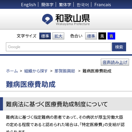
English
簡体字
繁体字
한국어
Francais
文字サイズ
色合い
標準
拡大
標準
黒
青
音声読み上げ
ホーム
>
組織から探す
>
那賀振興局
>
難病医療費助成
難病医療費助成
難病法に基づく医療費助成制度について
難病法に基づく指定難病の患者であって、その病状が厚生労働大臣
の定める程度であると認められた場合は、「特定医療費」の支給が認
められます。