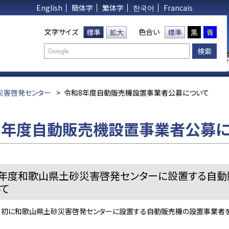
English
簡体字
繁体字
한국어
Francais
文字サイズ
色合い
標準
拡大
標準
黒
青
災害啓発センター
>
令和8年度自動販売機設置事業者公募について
8年度自動販売機設置事業者公募に
年度和歌山県土砂災害啓発センターに設置する自動
て
当初に和歌山県土砂災害啓発センターに設置する自動販売機の設置事業者を