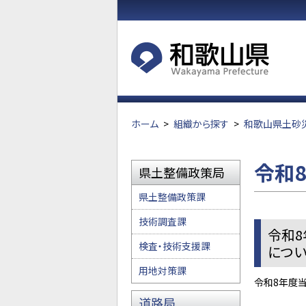
ホーム
>
組織から探す
>
和歌山県土砂
令和
県土整備政策局
県土整備政策課
技術調査課
令和8
検査・技術支援課
につい
用地対策課
令和8年度
道路局