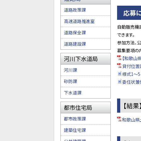
道路政策課
応募
高速道路推進室
自動販売機
道路保全課
できます。
参加方法、
道路建設課
募集要項の
河川下水道局
【和歌山
貸付位置図
河川課
様式1～5
砂防課
委任状兼使
下水道課
【結果
都市住宅局
都市政策課
和歌山県
建築住宅課