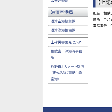
公共建築課
【上記
港湾空港局
担当 和歌
住所 〒64
港湾空港振興課
電話番号 07
港湾漁港整備課
土砂災害啓発センター
和歌山下津港湾事務
所
熊野白浜リゾート空港
（正式名称：南紀白浜
空港）