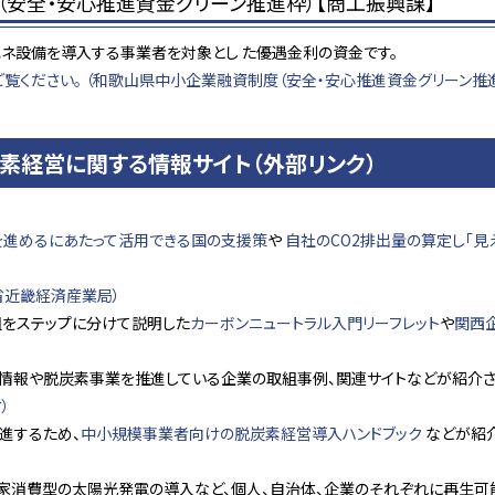
安全・安心推進資金グリーン推進枠）【商工振興課】
ネ設備を導入する事業者を対象とし た優遇金利の資金です。
覧ください。 （和歌山県中小企業融資制度（安全・安心推進資金グリーン推進
素経営に関する情報サイト（外部リンク）
を進めるにあたって活用できる国の支援策
や
自社のCO2排出量の算定し「見
省近畿経済産業局）
組をステップに分けて説明した
カーボンニュートラル入門リーフレット
や
関西
情報や脱炭素事業を推進している企業の取組事例、関連サイトなどが紹介さ
）
進するため、
中小規模事業者向けの脱炭素経営導入ハンドブック
などが紹
家消費型の太陽光発電の導入など、個人、自治体、企業のそれぞれに再生可