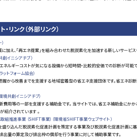
・リンク（外部リンク）
ー）
減に加え、「再エネ提案」を組み合わせた脱炭素化を加速する新しいサービス
創イニシアチブ ）
エネルギーコストが気になる設備から短時間・比較的安価での診断が可能で
ラットフォーム協会）
把握から改善までを支援する地域密着型の省エネ支援団体です。省エネ診断
環境共創イニシアチブ）
新費用等の一部を支援する補助金です。 当サイトでは、省エネ補助金にか
が紹介されています 。
推進事業 （SHIFT事業）（環境省SHIFT事業ウェブサイト ）
標を盛り込んだ脱炭素化促進計画を策定する事業及び脱炭素化促進計画に基
、排出量の算定及び排出枠の償却を行う事業に対して補助事業です。