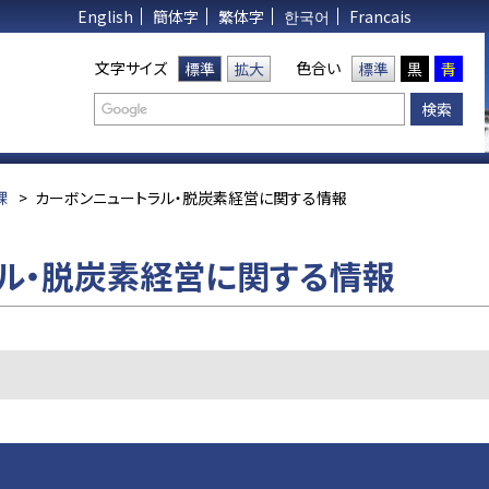
English
簡体字
繁体字
한국어
Francais
文字サイズ
色合い
標準
拡大
標準
黒
青
課
>
カーボンニュートラル・脱炭素経営に関する情報
ル・脱炭素経営に関する情報