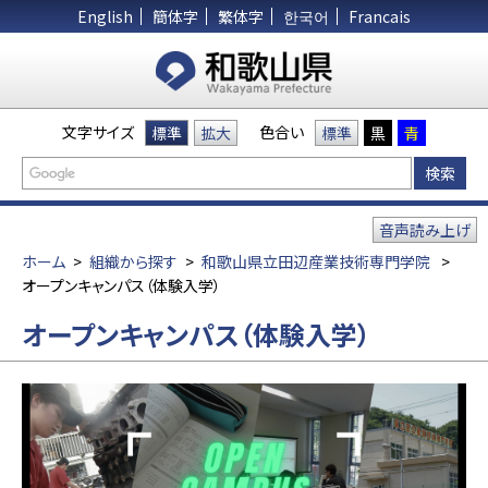
English
簡体字
繁体字
한국어
Francais
文字サイズ
色合い
標準
拡大
標準
黒
青
音声読み上げ
ホーム
>
組織から探す
>
和歌山県立田辺産業技術専門学院
>
オープンキャンパス（体験入学）
オープンキャンパス（体験入学）