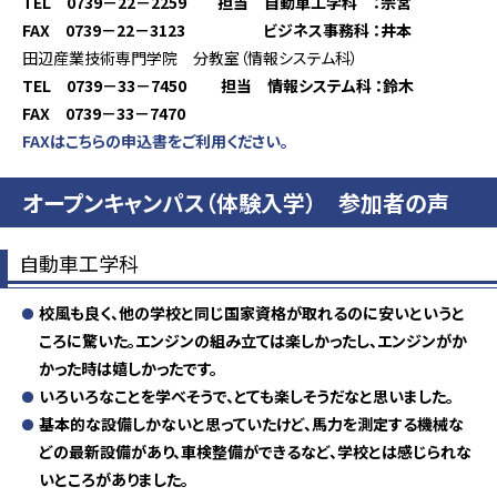
TEL 0739－22－2259 担当 自動車工学科 ：宗宮
FAX 0739－22－3123
ビジネス事務科 ：井本
田辺産業技術専門学院 分教室（情報システム科）
TEL 0739－33－7450
担当 情報システム科 ：鈴木
FAX 0739－33－7470
FAXはこちらの申込書をご利用ください。
オープンキャンパス（体験入学） 参加者の声
自動車工学科
校風も良く、他の学校と同じ国家資格が取れるのに安いというと
ころに驚いた。エンジンの組み立ては楽しかったし、エンジンがか
かった時は嬉しかったです。
いろいろなことを学べそうで、とても楽しそうだなと思いました。
基本的な設備しかないと思っていたけど、馬力を測定する機械な
どの最新設備があり、車検整備ができるなど、学校とは感じられな
いところがありました。