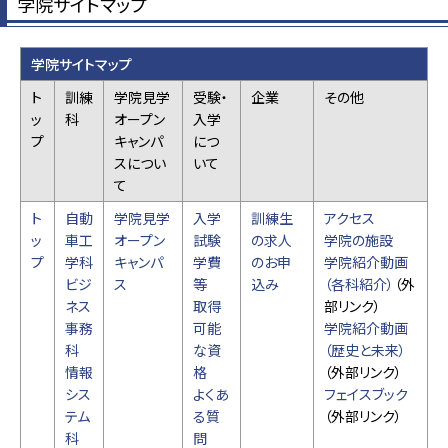
学院サイトマップ
学院サイトマップ
ト
訓練
学院見学
受験・
企業
その他
ッ
科
オープン
入学
プ
キャンパ
につ
スについ
いて
て
ト
自動
学院見学
入学
訓練生
アクセス
ッ
車工
オープン
試験
の求人
学院の施設
プ
学科
キャンパ
学費
のお申
学院紹介動画
ビジ
ス
等
込み
（各科紹介）
（外
ネス
取得
部リンク）
事務
可能
学院紹介動画
科
な資
（歴史と未来）
情報
格
（外部リンク）
シス
よくあ
フェイスブック
テム
る質
（外部リンク）
科
問