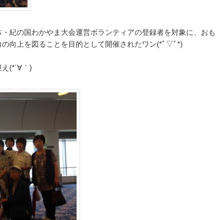
体・紀の国わかやま大会運営ボランティアの登録者を対象に、おも
向上を図ることを目的として開催されたワン(*ﾟ▽ﾟ*)
*´∀｀)