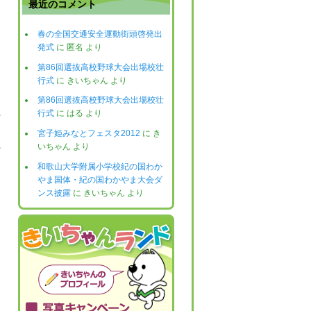
最近のコメント
春の全国交通安全運動街頭啓発出
発式
に
匿名
より
第86回選抜高校野球大会出場校壮
行式
に
きいちゃん
より
第86回選抜高校野球大会出場校壮
行式
に
はる
より
宮子姫みなとフェスタ2012
に
き
いちゃん
より
日
和歌山大学附属小学校紀の国わか
やま国体・紀の国わかやま大会ダ
ンス披露
に
きいちゃん
より