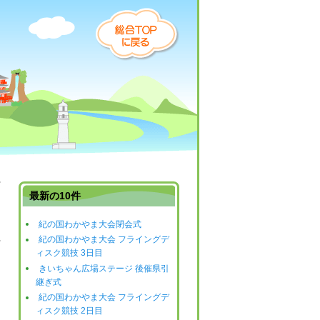
最新の10件
紀の国わかやま大会閉会式
紀の国わかやま大会 フライングデ
日
ィスク競技 3日目
きいちゃん広場ステージ 後催県引
継ぎ式
紀の国わかやま大会 フライングデ
ィスク競技 2日目