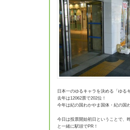
日本一のゆるキャラを決める「ゆる
去年は12062票で202位！
今年は紀の国わかやま国体・紀の国わ
今日は投票開始初日ということで、
と一緒に駅頭でPR！