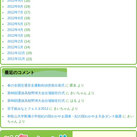
2012年9月
(16)
2012年8月
(19)
2012年7月
(17)
2012年6月
(18)
2012年5月
(17)
2012年4月
(18)
2012年3月
(18)
2012年2月
(14)
2012年1月
(14)
2011年12月
(19)
2011年11月
(23)
最近のコメント
春の全国交通安全運動街頭啓発出発式
に
匿名
より
第86回選抜高校野球大会出場校壮行式
に
きいちゃん
より
第86回選抜高校野球大会出場校壮行式
に
はる
より
宮子姫みなとフェスタ2012
に
きいちゃん
より
和歌山大学附属小学校紀の国わかやま国体・紀の国わかやま大会ダンス披露
に
きい
ちゃん
より