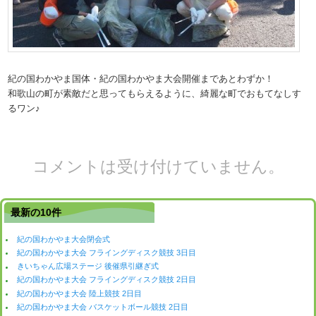
紀の国わかやま国体・紀の国わかやま大会開催まであとわずか！
和歌山の町が素敵だと思ってもらえるように、綺麗な町でおもてなしす
るワン♪
コメントは受け付けていません。
最新の10件
紀の国わかやま大会閉会式
紀の国わかやま大会 フライングディスク競技 3日目
きいちゃん広場ステージ 後催県引継ぎ式
紀の国わかやま大会 フライングディスク競技 2日目
紀の国わかやま大会 陸上競技 2日目
紀の国わかやま大会 バスケットボール競技 2日目