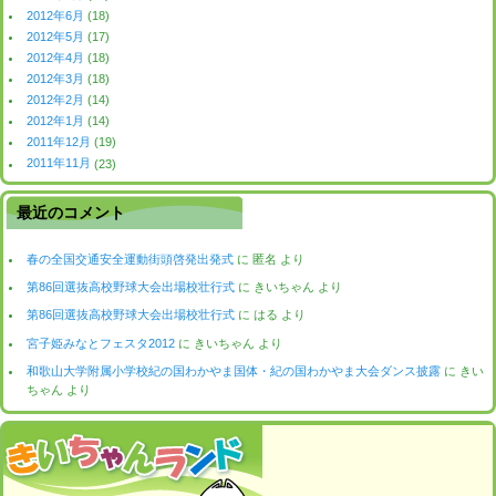
2012年6月
(18)
2012年5月
(17)
2012年4月
(18)
2012年3月
(18)
2012年2月
(14)
2012年1月
(14)
2011年12月
(19)
2011年11月
(23)
最近のコメント
春の全国交通安全運動街頭啓発出発式
に
匿名
より
第86回選抜高校野球大会出場校壮行式
に
きいちゃん
より
第86回選抜高校野球大会出場校壮行式
に
はる
より
宮子姫みなとフェスタ2012
に
きいちゃん
より
和歌山大学附属小学校紀の国わかやま国体・紀の国わかやま大会ダンス披露
に
きい
ちゃん
より