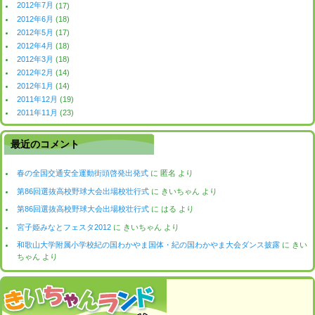
2012年7月
(17)
2012年6月
(18)
2012年5月
(17)
2012年4月
(18)
2012年3月
(18)
2012年2月
(14)
2012年1月
(14)
2011年12月
(19)
2011年11月
(23)
最近のコメント
春の全国交通安全運動街頭啓発出発式
に
匿名
より
第86回選抜高校野球大会出場校壮行式
に
きいちゃん
より
第86回選抜高校野球大会出場校壮行式
に
はる
より
宮子姫みなとフェスタ2012
に
きいちゃん
より
和歌山大学附属小学校紀の国わかやま国体・紀の国わかやま大会ダンス披露
に
きい
ちゃん
より