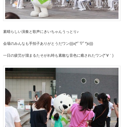
素晴らしい演奏と歌声にきいちゃんうっとり♪
会場のみんなも手拍子ありがとうだワン(((o(*ﾟ▽ﾟ*)o)))
一日の疲労が溜まるたそがれ時も素敵な音色に癒されたワン(*´∀｀)