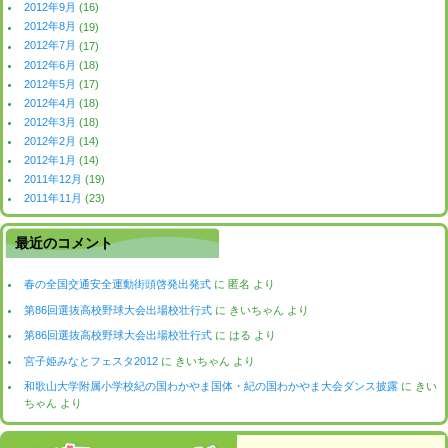
2012年9月
(16)
2012年8月
(19)
2012年7月
(17)
2012年6月
(18)
2012年5月
(17)
2012年4月
(18)
2012年3月
(18)
2012年2月
(14)
2012年1月
(14)
2011年12月
(19)
2011年11月
(23)
最近のコメント
春の全国交通安全運動街頭啓発出発式
に
匿名
より
第86回選抜高校野球大会出場校壮行式
に
きいちゃん
より
第86回選抜高校野球大会出場校壮行式
に
はる
より
宮子姫みなとフェスタ2012
に
きいちゃん
より
和歌山大学附属小学校紀の国わかやま国体・紀の国わかやま大会ダンス披露
に
きい
ちゃん
より