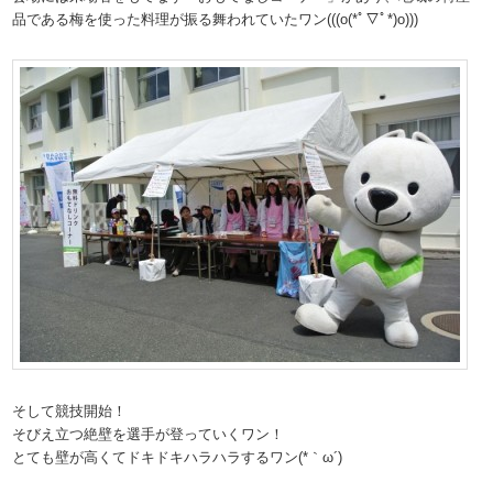
品である梅を使った料理が振る舞われていたワン(((o(*ﾟ▽ﾟ*)o)))
そして競技開始！
そびえ立つ絶壁を選手が登っていくワン！
とても壁が高くてドキドキハラハラするワン(*｀ω´)