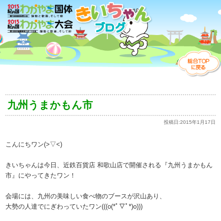
九州うまかもん市
投稿日:
2015年1月17日
こんにちワン(>▽<)
きいちゃんは今日、近鉄百貨店 和歌山店で開催される『九州うまかもん
市』にやってきたワン！
会場には、九州の美味しい食べ物のブースが沢山あり、
大勢の人達でにぎわっていたワン(((o(*ﾟ▽ﾟ*)o)))