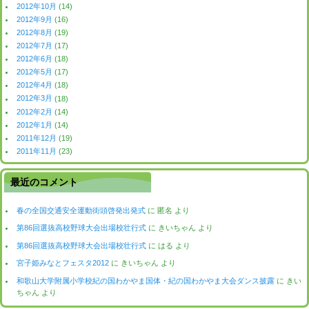
2012年10月
(14)
2012年9月
(16)
2012年8月
(19)
2012年7月
(17)
2012年6月
(18)
2012年5月
(17)
2012年4月
(18)
2012年3月
(18)
2012年2月
(14)
2012年1月
(14)
2011年12月
(19)
2011年11月
(23)
最近のコメント
春の全国交通安全運動街頭啓発出発式
に
匿名
より
第86回選抜高校野球大会出場校壮行式
に
きいちゃん
より
第86回選抜高校野球大会出場校壮行式
に
はる
より
宮子姫みなとフェスタ2012
に
きいちゃん
より
和歌山大学附属小学校紀の国わかやま国体・紀の国わかやま大会ダンス披露
に
きい
ちゃん
より