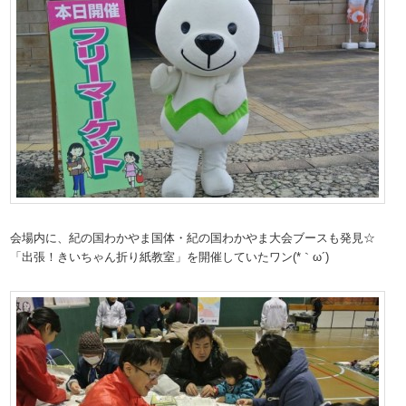
会場内に、紀の国わかやま国体・紀の国わかやま大会ブースも発見☆
「出張！きいちゃん折り紙教室」を開催していたワン(*｀ω´)