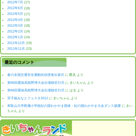
2012年7月
(17)
2012年6月
(18)
2012年5月
(17)
2012年4月
(18)
2012年3月
(18)
2012年2月
(14)
2012年1月
(14)
2011年12月
(19)
2011年11月
(23)
最近のコメント
春の全国交通安全運動街頭啓発出発式
に
匿名
より
第86回選抜高校野球大会出場校壮行式
に
きいちゃん
より
第86回選抜高校野球大会出場校壮行式
に
はる
より
宮子姫みなとフェスタ2012
に
きいちゃん
より
和歌山大学附属小学校紀の国わかやま国体・紀の国わかやま大会ダンス披露
に
きい
ちゃん
より