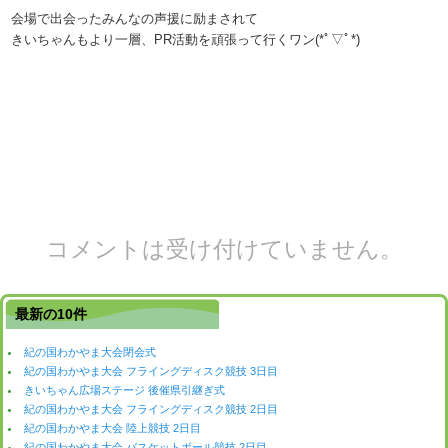
会場で出会ったみんなの声援に励まされて
きいちゃんもより一層、PR活動を頑張って行くワン(*ﾟ▽ﾟ*)
コメントは受け付けていません。
最新の10件
紀の国わかやま大会閉会式
紀の国わかやま大会 フライングディスク競技 3日目
きいちゃん広場ステージ 後催県引継ぎ式
紀の国わかやま大会 フライングディスク競技 2日目
紀の国わかやま大会 陸上競技 2日目
紀の国わかやま大会 バスケットボール競技 2日目