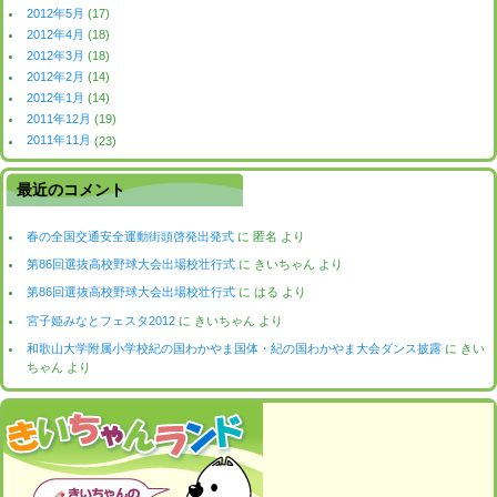
2012年5月
(17)
2012年4月
(18)
2012年3月
(18)
2012年2月
(14)
2012年1月
(14)
2011年12月
(19)
2011年11月
(23)
最近のコメント
春の全国交通安全運動街頭啓発出発式
に
匿名
より
第86回選抜高校野球大会出場校壮行式
に
きいちゃん
より
第86回選抜高校野球大会出場校壮行式
に
はる
より
宮子姫みなとフェスタ2012
に
きいちゃん
より
和歌山大学附属小学校紀の国わかやま国体・紀の国わかやま大会ダンス披露
に
きい
ちゃん
より