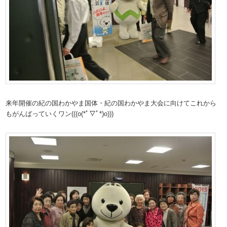
来年開催の紀の国わかやま国体・紀の国わかやま大会に向けてこれから
もがんばっていくワン(((o(*ﾟ▽ﾟ*)o)))