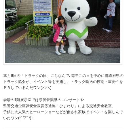
10月9日の「トラックの日」にちなんで､毎年この日を中心に都道府県の
トラック協会が、イベント等を実施し、トラック輸送の役割・重要性を
ＰＲしているんだワン(>▽<)
会場の1階展示室では県警音楽隊のコンサートや
県警交通企画課安全教育係通称「ひまわり」による交通安全教室、
子供に大人気のヒーローショーなどが催され家族でイベントを楽しんで
いたワン(*ﾟ▽ﾟ*)！