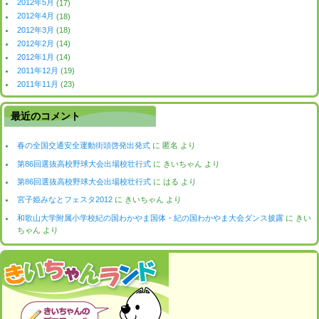
2012年5月
(17)
2012年4月
(18)
2012年3月
(18)
2012年2月
(14)
2012年1月
(14)
2011年12月
(19)
2011年11月
(23)
最近のコメント
春の全国交通安全運動街頭啓発出発式
に
匿名
より
第86回選抜高校野球大会出場校壮行式
に
きいちゃん
より
第86回選抜高校野球大会出場校壮行式
に
はる
より
宮子姫みなとフェスタ2012
に
きいちゃん
より
和歌山大学附属小学校紀の国わかやま国体・紀の国わかやま大会ダンス披露
に
きい
ちゃん
より