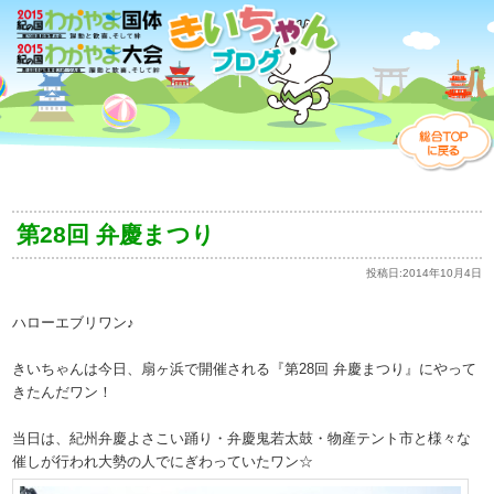
第28回 弁慶まつり
投稿日:
2014年10月4日
ハローエブリワン♪
きいちゃんは今日、扇ヶ浜で開催される『第28回 弁慶まつり』にやって
きたんだワン！
当日は、紀州弁慶よさこい踊り・弁慶鬼若太鼓・物産テント市と様々な
催しが行われ大勢の人でにぎわっていたワン☆