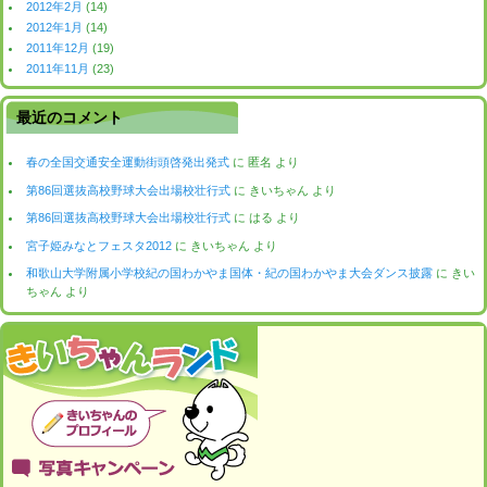
2012年2月
(14)
2012年1月
(14)
2011年12月
(19)
2011年11月
(23)
最近のコメント
春の全国交通安全運動街頭啓発出発式
に
匿名
より
第86回選抜高校野球大会出場校壮行式
に
きいちゃん
より
第86回選抜高校野球大会出場校壮行式
に
はる
より
宮子姫みなとフェスタ2012
に
きいちゃん
より
和歌山大学附属小学校紀の国わかやま国体・紀の国わかやま大会ダンス披露
に
きい
ちゃん
より