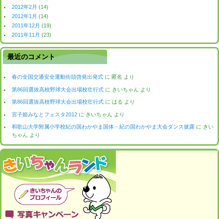
2012年2月
(14)
2012年1月
(14)
2011年12月
(19)
2011年11月
(23)
最近のコメント
春の全国交通安全運動街頭啓発出発式
に
匿名
より
第86回選抜高校野球大会出場校壮行式
に
きいちゃん
より
第86回選抜高校野球大会出場校壮行式
に
はる
より
宮子姫みなとフェスタ2012
に
きいちゃん
より
和歌山大学附属小学校紀の国わかやま国体・紀の国わかやま大会ダンス披露
に
きい
ちゃん
より