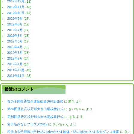
2012年12月
(18)
2012年11月
(18)
2012年10月
(14)
2012年9月
(16)
2012年8月
(19)
2012年7月
(17)
2012年6月
(18)
2012年5月
(17)
2012年4月
(18)
2012年3月
(18)
2012年2月
(14)
2012年1月
(14)
2011年12月
(19)
2011年11月
(23)
最近のコメント
春の全国交通安全運動街頭啓発出発式
に
匿名
より
第86回選抜高校野球大会出場校壮行式
に
きいちゃん
より
第86回選抜高校野球大会出場校壮行式
に
はる
より
宮子姫みなとフェスタ2012
に
きいちゃん
より
和歌山大学附属小学校紀の国わかやま国体・紀の国わかやま大会ダンス披露
に
きい