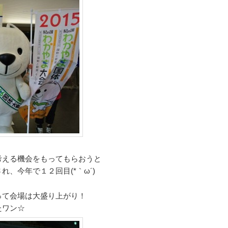
考える機会をもってもらおうと
、今年で１２回目(*｀ω´)
って会場は大盛り上がり！
たワン☆