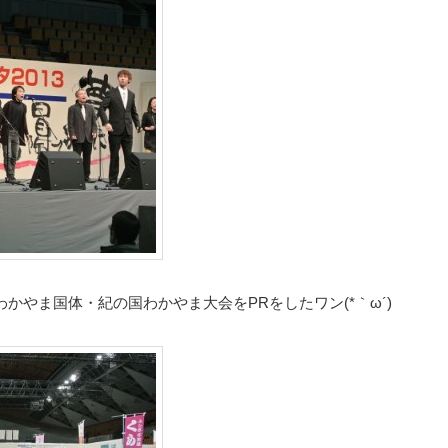
かやま国体・紀の国わかやま大会をPRをしたワン(*｀ω´)