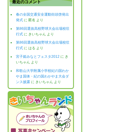
最近のコメント
春の全国交通安全運動街頭啓発出
発式
に
匿名
より
第86回選抜高校野球大会出場校壮
行式
に
きいちゃん
より
第86回選抜高校野球大会出場校壮
行式
に
はる
より
宮子姫みなとフェスタ2012
に
き
いちゃん
より
和歌山大学附属小学校紀の国わか
やま国体・紀の国わかやま大会ダ
ンス披露
に
きいちゃん
より