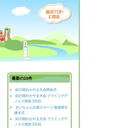
最新の10件
紀の国わかやま大会閉会式
日
紀の国わかやま大会 フライングデ
ィスク競技 3日目
きいちゃん広場ステージ 後催県引
継ぎ式
紀の国わかやま大会 フライングデ
ィスク競技 2日目