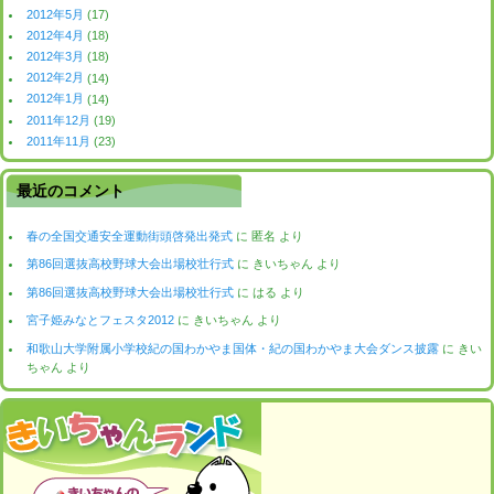
2012年5月
(17)
2012年4月
(18)
2012年3月
(18)
2012年2月
(14)
2012年1月
(14)
2011年12月
(19)
2011年11月
(23)
最近のコメント
春の全国交通安全運動街頭啓発出発式
に
匿名
より
第86回選抜高校野球大会出場校壮行式
に
きいちゃん
より
第86回選抜高校野球大会出場校壮行式
に
はる
より
宮子姫みなとフェスタ2012
に
きいちゃん
より
和歌山大学附属小学校紀の国わかやま国体・紀の国わかやま大会ダンス披露
に
きい
ちゃん
より