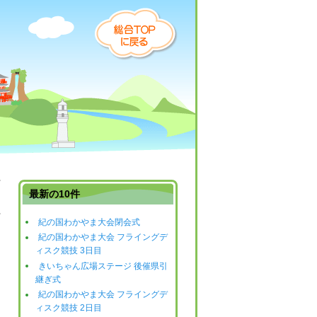
最新の10件
紀の国わかやま大会閉会式
日
紀の国わかやま大会 フライングデ
ィスク競技 3日目
きいちゃん広場ステージ 後催県引
継ぎ式
紀の国わかやま大会 フライングデ
ィスク競技 2日目