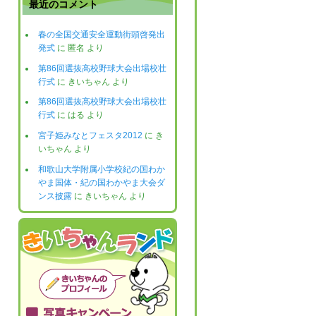
最近のコメント
春の全国交通安全運動街頭啓発出
発式
に
匿名
より
第86回選抜高校野球大会出場校壮
行式
に
きいちゃん
より
第86回選抜高校野球大会出場校壮
行式
に
はる
より
宮子姫みなとフェスタ2012
に
き
いちゃん
より
和歌山大学附属小学校紀の国わか
やま国体・紀の国わかやま大会ダ
ンス披露
に
きいちゃん
より