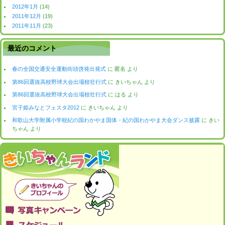
2012年1月
(14)
2011年12月
(19)
2011年11月
(23)
最近のコメント
春の全国交通安全運動街頭啓発出発式
に
匿名
より
第86回選抜高校野球大会出場校壮行式
に
きいちゃん
より
第86回選抜高校野球大会出場校壮行式
に
はる
より
宮子姫みなとフェスタ2012
に
きいちゃん
より
和歌山大学附属小学校紀の国わかやま国体・紀の国わかやま大会ダンス披露
に
きい
ちゃん
より