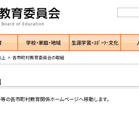
育
学校・家庭・地域
生涯学習・ｽﾎﾟｰﾂ･文化
向上
>
各市町村教育委員会の取組
組
員会等の各市町村教育関係ホームページへ移動します。