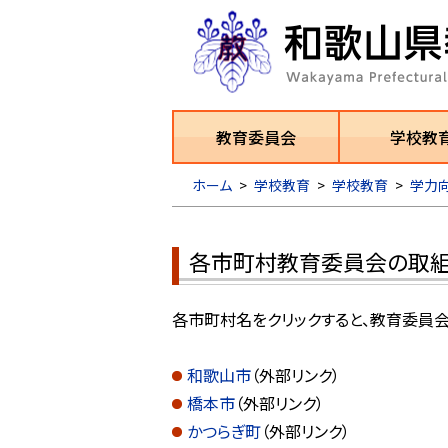
教育委員会
学校教
ホーム
>
学校教育
>
学校教育
>
学力
各市町村教育委員会の取
各市町村名をクリックすると、教育委
和歌山市
（外部リンク）
橋本市
（外部リンク）
かつらぎ町
（外部リンク）