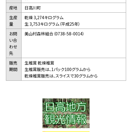
産地
日高川町
生産
乾燥 3,274キログラム
量
生 3,753キログラム（平成25年）
お問
美山村森林組合（0738-58-0014）
い合
わせ
先
販売
生椎茸 乾燥椎茸
期間
生椎茸販売は、1パック100グラムから
乾燥椎茸販売は、スライスで30グラムから