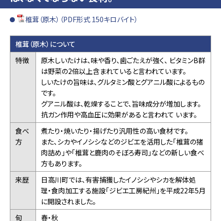
椎茸（原木）（PDF形式 150キロバイト）
椎茸（原木）について
特徴
原木しいたけは、味や香り、歯ごたえが強く、 ビタミンB群
は野菜の2倍以上含まれていると言われています。
しいたけの旨味は、グルタミン酸とグアニル酸によるもの
です。
グアニル酸は、乾燥することで、旨味成分が増加します。
抗ガン作用や高血圧に効果があると言われて います。
食べ
煮たり・焼いたり・揚げたり汎用性の高い食材です。
方
また、シカやイノシシなどのジビエを活用した「椎茸の猪
肉詰め」や「椎茸と鹿肉のそぼろ寿司」などの新しい食べ
方もあります。
来歴
日高川町では、有害捕獲したイノシシやシカを解体処
理・食肉加工する施設「ジビエ工房紀州」を平成22年5月
に開設されました。
旬
春・秋