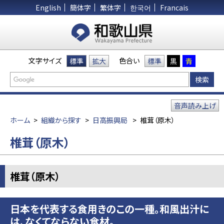
English
簡体字
繁体字
한국어
Francais
文字サイズ
色合い
標準
拡大
標準
黒
青
音声読み上げ
ホーム
>
組織から探す
>
日高振興局
>
椎茸（原木）
椎茸（原木）
椎茸（原木）
日本を代表する食用きのこの一種。
和風出汁に
は、なくてならない食材。