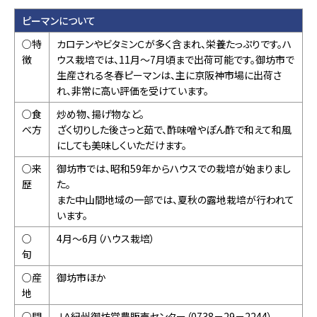
ピーマンについて
○特
カロテンやビタミンＣが多く含まれ、栄養たっぷりです。ハ
徴
ウス栽培では、11月～7月頃まで出荷可能です。御坊市で
生産される冬春ピーマンは、主に京阪神市場に出荷さ
れ、非常に高い評価を受けています。
○食
炒め物、揚げ物など。
べ方
ざく切りした後さっと茹で、酢味噌やぽん酢で和えて和風
にしても美味しくいただけます。
○来
御坊市では、昭和59年からハウスでの栽培が始まりまし
歴
た。
また中山間地域の一部では、夏秋の露地栽培が行われて
います。
○
4月～6月（ハウス栽培）
旬
○産
御坊市ほか
地
○問
ＪＡ紀州御坊営農販売センター（0738－29－2244）