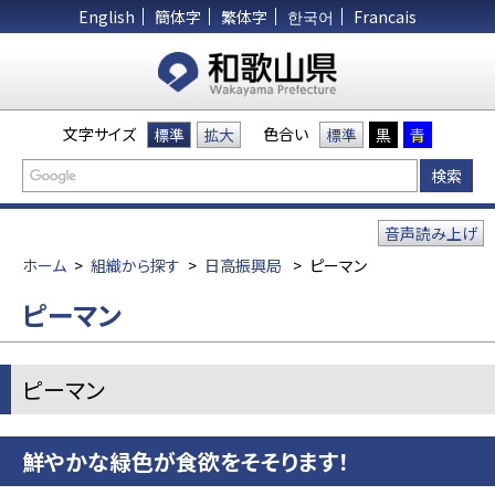
English
簡体字
繁体字
한국어
Francais
文字サイズ
色合い
標準
拡大
標準
黒
青
音声読み上げ
ホーム
>
組織から探す
>
日高振興局
>
ピーマン
ピーマン
ピーマン
鮮やかな緑色が食欲をそそります！