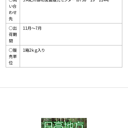
い合
わせ
先
○出
11月～7月
荷期
間
○販
1箱2ｋｇ入り
売単
位