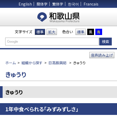
English
簡体字
繁体字
한국어
Francais
文字サイズ
色合い
標準
拡大
標準
黒
青
音声読み上げ
ホーム
>
組織から探す
>
日高振興局
>
きゅうり
きゅうり
きゅうり
1年中食べられる「みずみずしさ」