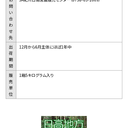
問
い
合
わ
せ
先
出
12月から6月主体にほぼ1年中
荷
期
間
販
1箱5キログラム入り
売
単
位