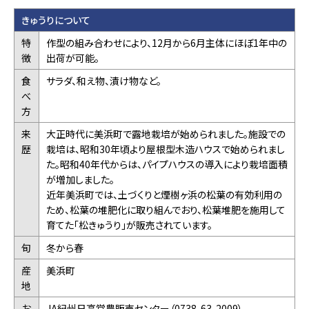
きゅうりについて
特
作型の組み合わせにより、12月から6月主体にほぼ1年中の
徴
出荷が可能。
食
サラダ、和え物、漬け物など。
べ
方
来
大正時代に美浜町で露地栽培が始められました。施設での
歴
栽培は、昭和30年頃より屋根型木造ハウスで始められまし
た。昭和40年代からは、パイプハウスの導入により栽培面積
が増加しました。
近年美浜町では、土づくりと煙樹ヶ浜の松葉の有効利用の
ため、松葉の堆肥化に取り組んでおり、松葉堆肥を施用して
育てた「松きゅうり」が販売されています。
旬
冬から春
産
美浜町
地
お
JA紀州日高営農販売センター（0738-63-2009）