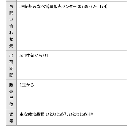
お
JA紀州みなべ営農販売センター（0739-72-1174）
問
い
合
わ
せ
先
出
5月中旬から7月
荷
期
間
販
1玉から
売
単
位
備
主な栽培品種:ひとりじめ7、ひとりじめHM
考