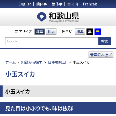
English
簡体字
繁体字
한국어
Francais
文字サイズ
色合い
標準
拡大
標準
黒
青
音声読み上げ
ホーム
>
組織から探す
>
日高振興局
>
小玉スイカ
小玉スイカ
小玉スイカ
見た目は小ぶりでも、味は抜群