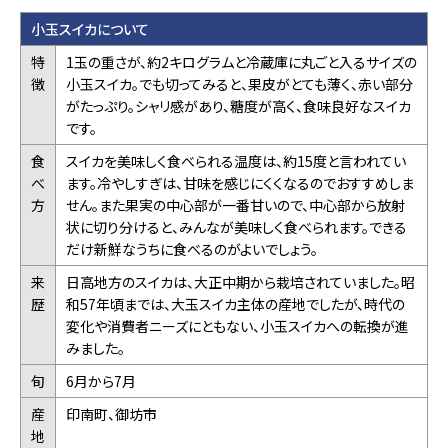
小玉スイカについて
特
1玉の重さが、約2キログラムと冷蔵庫に丸ごと入るサイズの
徴
小玉スイカ。でも切ってみると、果皮がとても薄く、赤い部分
がたっぷり。シャリ感があり、糖度が高く、食味良好なスイカ
です。
食
スイカを美味しく食べられる温度は、約15度と言われてい
べ
ます。冷やしすぎは、甘味を感じにくくなるのでおすすめしま
方
せん。また果実の中心部が一番甘いので、中心部から放射
状に切り分けると、みんなが美味しく食べられます。できる
だけ新鮮なうちに食べるのがよいでしょう。
来
日高地方のスイカは、大正中期から栽培されていました。昭
歴
和57年頃までは、大玉スイカ主体の産地でしたが、時代の
変化や消費者ニーズにともない、小玉スイカへの転換が進
みました。
旬
6月から7月
産
印南町、御坊市
地